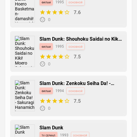
damashii! Hanamichi to Rukawa no
фильм
1995
основной
Atsuki Natsu
7.6
0
Slam Dunk: Shouhoku Saidai no Kiki!
Moero Sakuragi Hanamichi
фильм
1995
основной
7.5
0
Slam Dunk: Zenkoku Seiha Da! -
Sakuragi Hanamichi
фильм
1994
основной
7.5
0
Slam Dunk
tv сериал
1993
основной