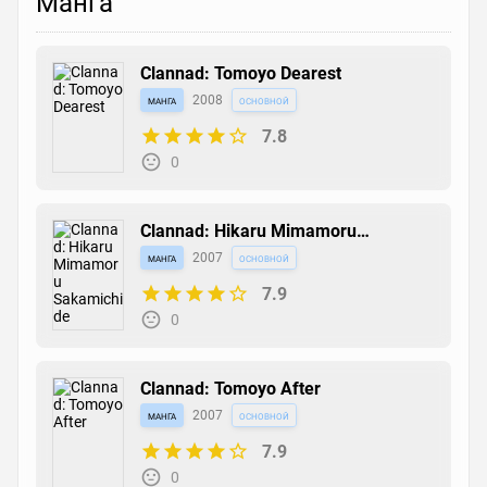
Манга
Clannad: Tomoyo Dearest
манга
2008
основной
7.8
0
Clannad: Hikaru Mimamoru
Sakamichi de
манга
2007
основной
7.9
0
Clannad: Tomoyo After
манга
2007
основной
7.9
0