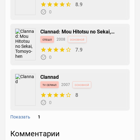
8.9
0
Clannad: Mou Hitotsu no Sekai,
Tomoyo-hen
спешл
2008
основной
7.9
0
Clannad
tv сериал
2007
основной
8
0
Показать
1
Clannad Movie
Комментарии
фильм
2007
основной