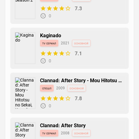
7.3
0
Kaginado
tv сериал
2021
основной
7.1
0
Clannad: After Story - Mou Hitotsu no
Sekai, Kyou-hen
спешл
2009
основной
7.8
0
Clannad: After Story
tv сериал
2008
основной