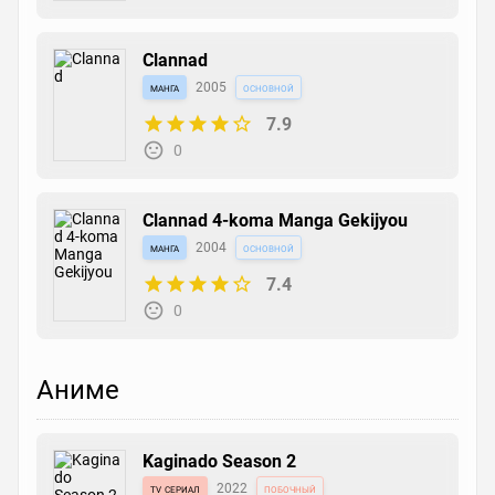
Clannad
манга
2005
основной
7.9
0
Clannad 4-koma Manga Gekijyou
манга
2004
основной
7.4
0
Аниме
Kaginado Season 2
tv сериал
2022
побочный