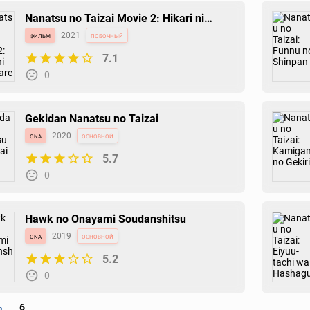
Nanatsu no Taizai Movie 2: Hikari ni
Norowareshi Mono-tachi
фильм
2021
побочный
7.1
0
Gekidan Nanatsu no Taizai
ona
2020
основной
5.7
0
Hawk no Onayami Soudanshitsu
ona
2019
основной
5.2
0
ь
6