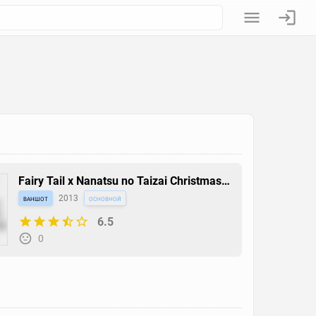
Fairy Tail x Nanatsu no Taizai Christmas
Special
ваншот
2013
основной
6.5
0