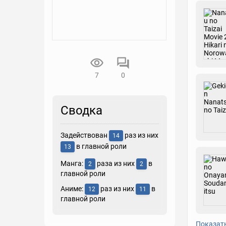
7
0
Сводка
Задействован
раз из них
14
в главной роли
13
Манга:
раза из них
в
2
2
главной роли
Аниме:
раз из них
в
12
11
главной роли
Показат