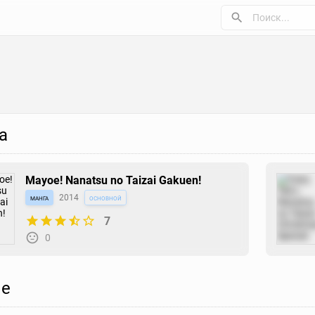
а
Mayoe! Nanatsu no Taizai Gakuen!
манга
2014
основной
7
0
е