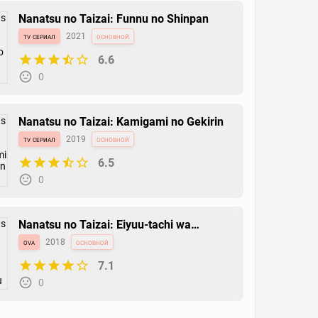
Nanatsu no Taizai: Funnu no Shinpan
tv сериал
2021
основной
6.6
0
Nanatsu no Taizai: Kamigami no Gekirin
tv сериал
2019
основной
6.5
0
Nanatsu no Taizai: Eiyuu-tachi wa
Hashagu
ova
2018
основной
7.1
0