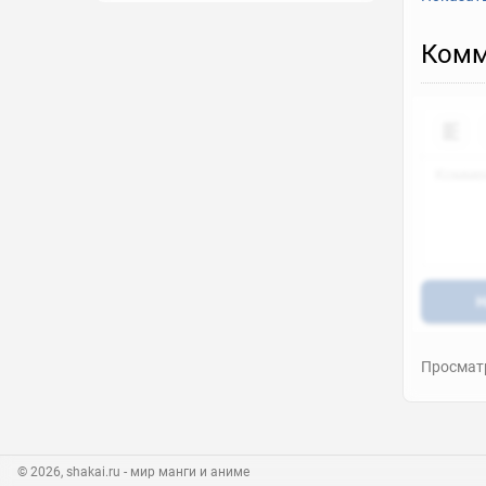
Комм
Н
Просматр
© 2026, shakai.ru
- мир манги и аниме