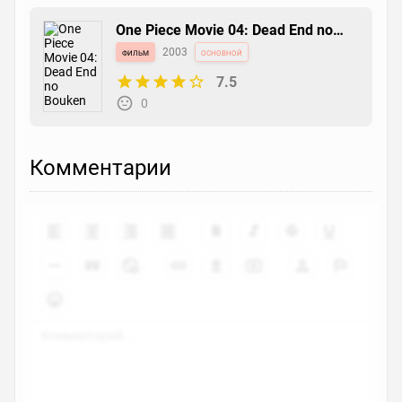
One Piece Movie 04: Dead End no
Bouken
фильм
2003
основной
7.5
0
Комментарии