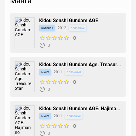
Манга
Kidou Senshi Gundam AGE
новелла
2012
основной
0
0
Kidou Senshi Gundam Age: Treasure
Star
манга
2011
побочный
0
0
Kidou Senshi Gundam AGE: Hajimari
no Monogatari
манга
2011
основной
0
0