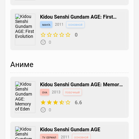
Kidou Senshi Gundam AGE: First
Evolution
манга
2011
основной
0
0
Аниме
Kidou Senshi Gundam AGE: Memory
of Eden
ova
2013
побочный
6.6
0
Kidou Senshi Gundam AGE
tv сериал
2011
основной