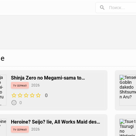
е
Shinja Zero no Megami-sama to
Hajimeru Isekai Kouryaku
tv сериал
2026
0
0
Heroine? Seijo? Iie, All Works Maid desu
(Hokori)!
tv сериал
2026