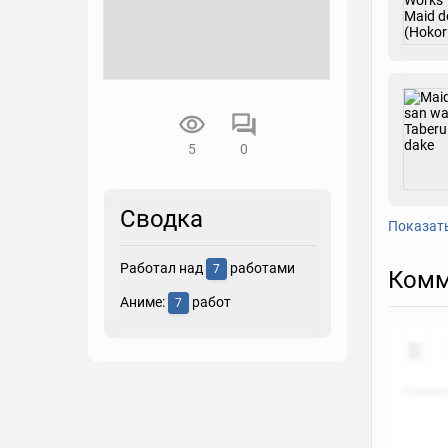
5
0
Сводка
Показат
Работал над
работами
7
Комм
Аниме:
работ
7