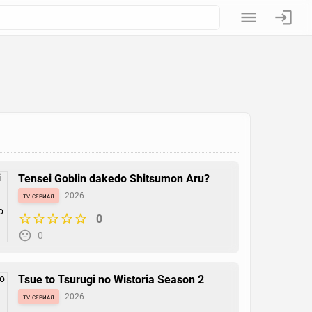
Tensei Goblin dakedo Shitsumon Aru?
tv сериал
2026
0
0
Tsue to Tsurugi no Wistoria Season 2
tv сериал
2026