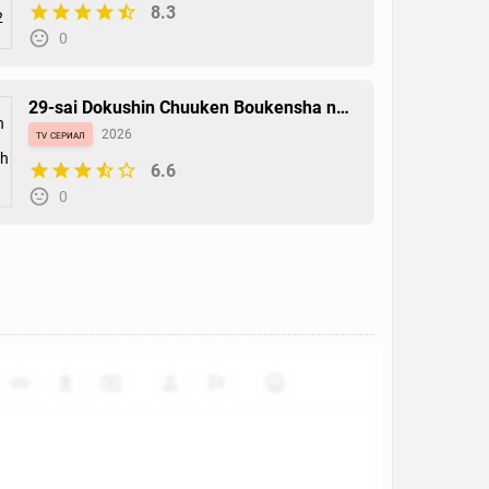
8.3
0
29-sai Dokushin Chuuken Boukensha no
Nichijou
tv сериал
2026
6.6
0