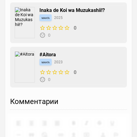
Inaka de Koi wa Muzukashii!?
манга
2025
0
0
#Aitora
манга
2023
0
0
Комментарии