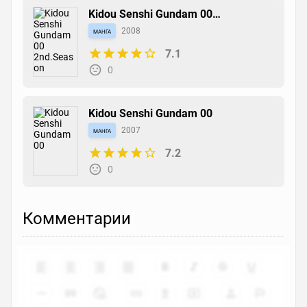
Kidou Senshi Gundam 00
2nd.Season
манга
2008
7.1
0
Kidou Senshi Gundam 00
манга
2007
7.2
0
Комментарии