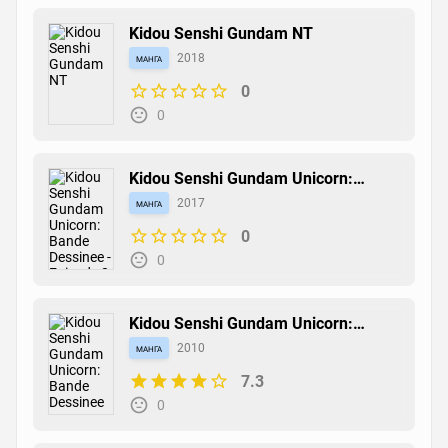
Kidou Senshi Gundam NT
манга
2018
0
0
Kidou Senshi Gundam Unicorn:
Bande Dessinee - Episode:0
манга
2017
0
0
Kidou Senshi Gundam Unicorn:
Bande Dessinee
манга
2010
7.3
0