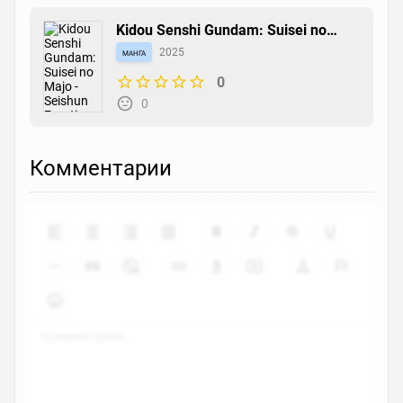
Kidou Senshi Gundam: Suisei no
Majo - Seishun Frontier
манга
2025
0
0
Комментарии