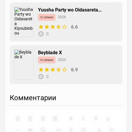
Yuusha Party wo Oidasareta
Kiyoubinbou
tv сериал
2026
6.6
0
Beyblade X
tv сериал
2023
6.9
0
Комментарии