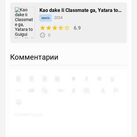
Kao dake Ii Classmate ga, Yatara to
Guigui Kuru Yuri no Hanashi.
манга
2024
6.9
0
Комментарии