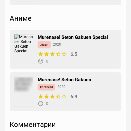
Аниме
Murenase! Seton Gakuen Special
спешл
2020
6.5
0
Murenase! Seton Gakuen
tv сериал
2020
6.9
0
Комментарии