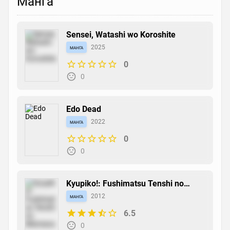
Манга
Sensei, Watashi wo Koroshite
манга
2025
0
0
Edo Dead
манга
2022
0
0
Kyupiko!: Fushimatsu Tenshi no
Mismanagement
манга
2012
6.5
0