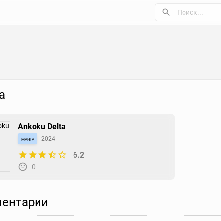
а
Ankoku Delta
манга
2024
6.2
0
ентарии