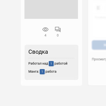
4
0
Н
Сводка
Просматр
Работал над
работой
1
Манга:
работа
1