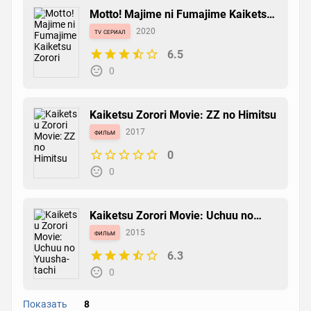
Motto! Majime ni Fumajime Kaiketsu
Zorori
tv сериал
2020
6.5
0
Kaiketsu Zorori Movie: ZZ no Himitsu
фильм
2017
0
0
Kaiketsu Zorori Movie: Uchuu no
Yuusha-tachi
фильм
2015
6.3
0
Показать
8