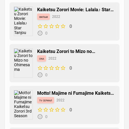
Kaiketsu Zorori Movie: Lalala♪ Star
Tanjou
фильм
2022
0
0
Kaiketsu Zorori to Mizo no
Ohimesama
ona
2022
0
0
Motto! Majime ni Fumajime Kaiketsu
Zorori 3rd Season
tv сериал
2022
0
0