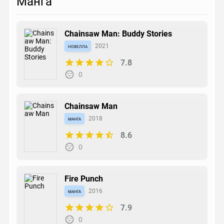
Манга
Chainsaw Man: Buddy Stories
новелла
2021
7.8
0
Chainsaw Man
манга
2018
8.6
0
Fire Punch
манга
2016
7.9
0