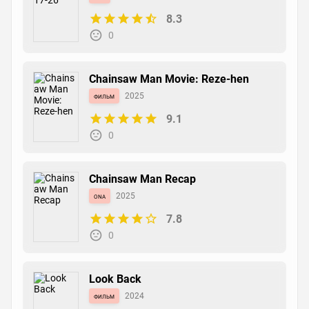
8.3
0
Chainsaw Man Movie: Reze-hen
фильм
2025
9.1
0
Chainsaw Man Recap
ona
2025
7.8
0
Look Back
фильм
2024