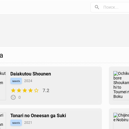
а
Daiakutou Shounen
манга
2024
7.2
0
Tonari no Oneesan ga Suki
манга
2021