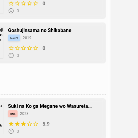
0
0
Goshujinsama no Shikabane
манга
2019
0
0
Zennou no Kijutsushi
ваншот
2017
0
0
Suki na Ko ga Megane wo Wasureta
Short Episode
ona
2023
5.9
Poppo-chan On wo Kaesu
0
ваншот
2016