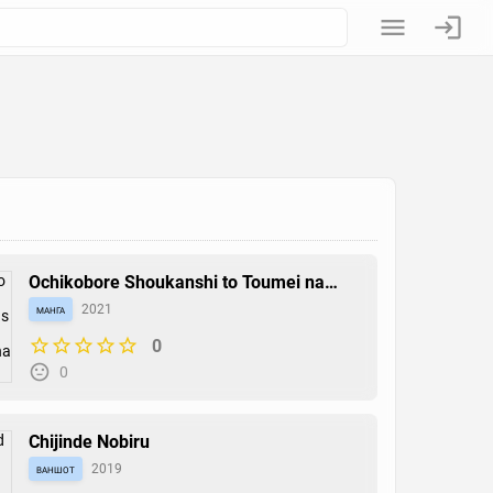
Ochikobore Shoukanshi to Toumei na
Boku
манга
2021
0
0
Chijinde Nobiru
ваншот
2019