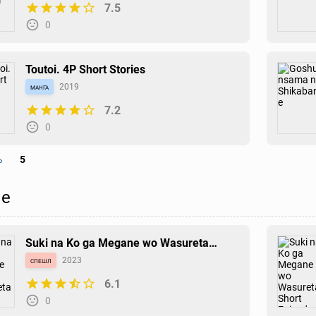
7.5
0
Toutoi. 4P Short Stories
манга
2019
7.2
0
ь
5
Konna Joshi wo Gyutte Shitai! Short
е
Stories
манга
2019
6.7
0
Suki na Ko ga Megane wo Wasureta
Short Episode Specials
спешл
2023
6.1
Yuritra Jump: Ultra Jump Yuri Anthology
0
манга
2017