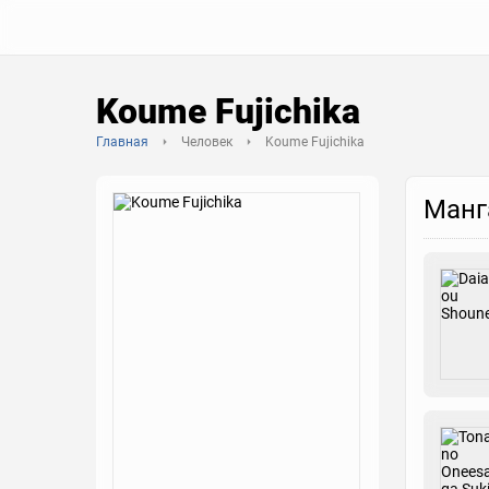
Koume Fujichika
Главная
Человек
Koume Fujichika
Манг