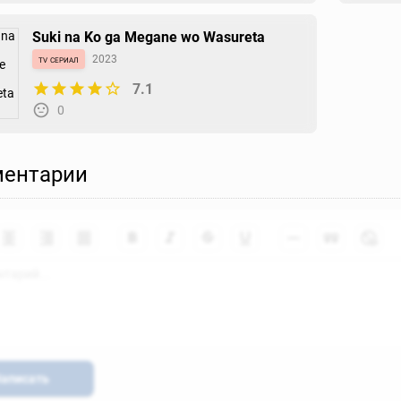
0
0
Suki na Ko ga Megane wo Wasureta
tv сериал
2023
7.1
Paper Braver
0
манга
2013
0
0
ентарии
аписать