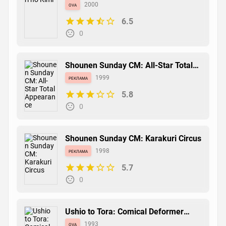
ova
2000
6.5
Yoru no Uta
0
манга
1988
6.5
0
Shounen Sunday CM: All-Star Total
Appearance
реклама
1999
5.8
0
Shounen Sunday CM: Karakuri Circus
реклама
1998
5.7
0
Ushio to Tora: Comical Deformer
Gekijou
ova
1993