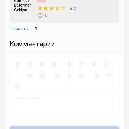
6.2
0
Показать
1
Ushio to Tora
Комментарии
ova
1992
7.2
0