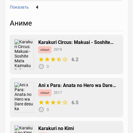
Показать
4
Akatsuki no Uta
Аниме
манга
1996
0
0
Karakuri Circus: Makuai - Soshite
Mata Kaimaku Bell
спешл
2019
6.2
Ushio to Tora
0
новелла
1992
0
0
Ani x Para: Anata no Hero wa Dare
desu ka
спешл
2017
6.5
Ushio to Tora
0
манга
1990
7.8
0
Karakuri no Kimi