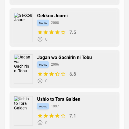
Gekkou Jourei
манга
2008
7.5
0
Jagan wa Gachirin ni Tobu
манга
2006
6.8
0
Ushio to Tora Gaiden
манга
1997
7.1
0