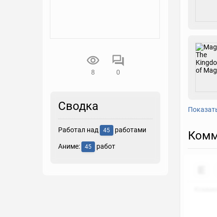
8
0
Сводка
Показат
Работал над
работами
45
Комм
Аниме:
работ
45