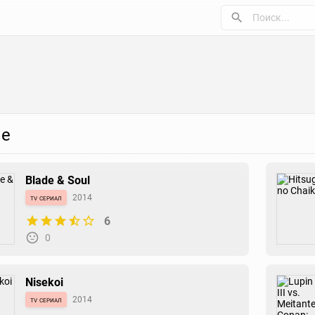
е
Blade & Soul
tv сериал
2014
6
0
Nisekoi
tv сериал
2014