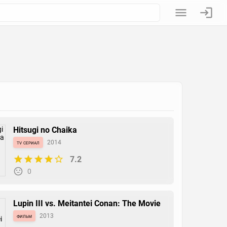
Hitsugi no Chaika
tv сериал
2014
7.2
0
Lupin III vs. Meitantei Conan: The Movie
фильм
2013