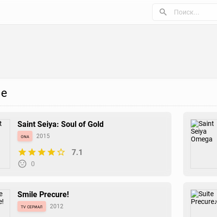
е
Saint Seiya: Soul of Gold
ona
2015
7.1
0
Smile Precure!
tv сериал
2012