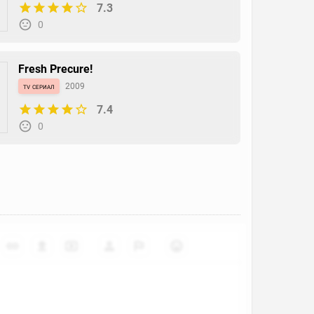
7.3
0
Fresh Precure!
tv сериал
2009
7.4
0
Digimon Savers
tv сериал
2006
7
0
Digimon X-Evolution
фильм
2005