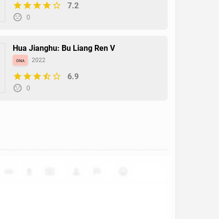
7.2
0
Hua Jianghu: Bu Liang Ren V
ona
2022
6.9
0
Hua Jianghu: Bu Liang Ren IV
ona
2021
6.9
0
Mao Yao de Huo Han
ona
2018