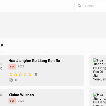
е
Hua Jianghu: Bu Liang Ren Ba
ona
2027
0
0
Xiuluo Wushen
ona
2023