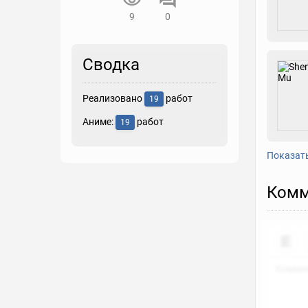
9
0
Сводка
Реализовано
работ
19
Аниме:
работ
19
Показат
Комм