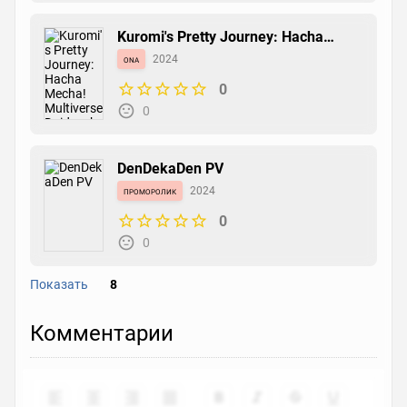
Kuromi's Pretty Journey: Hacha
Mecha! Multiverse Daidasshutsu!
ona
2024
0
0
DenDekaDen PV
проморолик
2024
0
0
Показать
8
Nekokaburi na
Комментарии
клип
2024
6.7
0