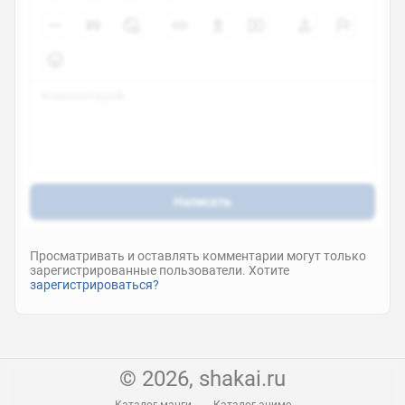
Eldraine no Mori: Twin Fates
ona
2023
6.2
0
Hex
клип
2023
Написать
0
0
Просматривать и оставлять комментарии могут только
зарегистрированные пользователи. Хотите
зарегистрироваться?
Kuromi's Pretty Journey
ona
2023
6.6
© 2026, shakai.ru
0