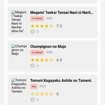
Megami "Isekai Tensei Nani ni Naritai
desu ka" Ore "Yuusha no Rokkotsu
tv сериал
2026
de"
7.3
0
Champignon no Majo
tv сериал
2026
6.9
0
Tomoni Kagayaku Ashita no Tameni.
ona
2025
0
0