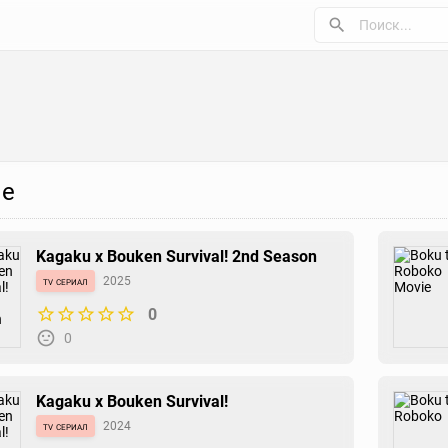
е
Kagaku x Bouken Survival! 2nd Season
tv сериал
2025
0
0
Kagaku x Bouken Survival!
tv сериал
2024