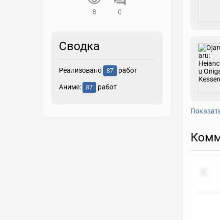
8
0
Сводка
Реализовано
работ
87
Аниме:
работ
87
Показат
Комм