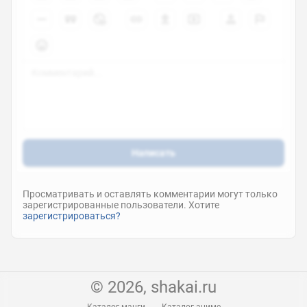
Spider Riders: Yomigaeru Taiyou
tv сериал
2007
6.7
0
El Cazador de la Bruja
tv сериал
2007
Написать
7.2
0
Просматривать и оставлять комментарии могут только
зарегистрированные пользователи. Хотите
зарегистрироваться?
Murder Princess
ova
2007
7
© 2026, shakai.ru
0