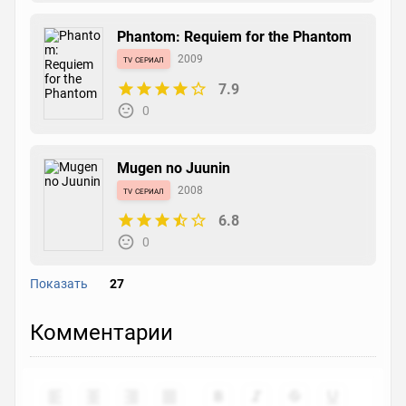
Phantom: Requiem for the Phantom
tv сериал
2009
7.9
0
Mugen no Juunin
tv сериал
2008
6.8
0
Показать
27
Batman: Gotham Knight
Комментарии
ova
2008
6.9
0