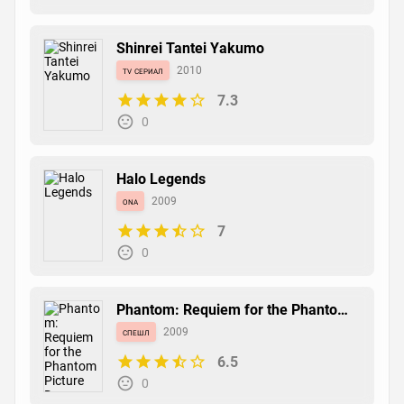
Shinrei Tantei Yakumo
tv сериал
2010
7.3
0
Halo Legends
ona
2009
7
0
Phantom: Requiem for the Phantom
Picture Drama
спешл
2009
6.5
0